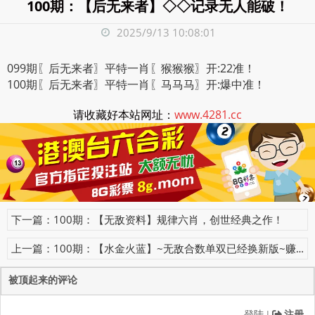
100期：【后无来者】◇◇记录无人能破！
2025/9/13 10:08:01
099期〖后无来者〗平特一肖〖猴猴猴〗开:22准！
100期〖后无来者〗平特一肖〖马马马〗开:爆中准！
请收藏好本站网址：
www.4281.cc
下一篇：100期：【无敌资料】规律六肖，创世经典之作！
上一篇：100期：【水金火蓝】~无敌合数单双已经换新版~赚246！