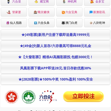
六合皇
藏宝阁
神机网
金多宝
管家婆
葡京赌侠
六合宝典
新澳彩讯
仙人指路
六合头条
澳门白虎
八卦乾坤
★[49彩票]新用户注册下载即送最高19999元
★[49金沙]新人首存/六存最高可得8888元礼金
★【大發彩票】精准AI高频彩跟投,包赔3000元！
凤凰彩票下载APP即送28元,首日存款优惠38%
★[2828彩票]★100%中奖 100%盈利 100%安全