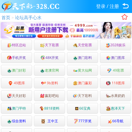
登录
/
注册
首页
论坛高手心水
>
特区总站
天下彩票
天空彩票
2028娱乐
手机开奖
48K开奖
澳门彩料
澳门图库
澳门好彩
老澳官网
黄大仙网
49彩票
49图库
9b资料
澳门赢彩
118图库
天天好彩
嬴彩吧站
天下彩料
水果奶奶
澳门平特
8818资料
66宝典
惠泽天下
综合资料
王中王
777开奖
66导航