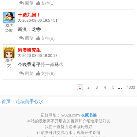
首页
论坛高手心水
>
记好网址：jw328.com
收藏书签
本站的发展离不开朋友的推荐和介绍给亲朋好友
我们一直努力追求做到最好
让彩友可以交流心水，观看开奖直播